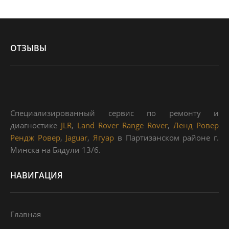
ОТЗЫВЫ
Специализированный сервис по ремонту и
диагностике
JLR
,
Land Rover Range Rover
,
Ленд Ровер
Рендж Ровер
,
Jaguar
,
Ягуар
в Партизанском районе г.
Минска на Бядули 13/6.
НАВИГАЦИЯ
Главная